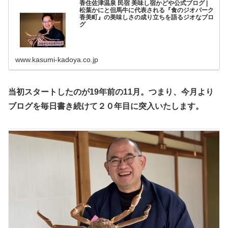
香住佐津温泉 民宿 美味し宿かどや公式ブログ |
松葉かにと但馬牛に代表される『食のジオパーク
香美町』の美味しさの成り立ちを語るジオなブロ
グ
www.kasumi-kadoya.co.jp
当初スタートしたのが19年前の11月。つまり、今月より
ブログを毎日書き続けて２０年目に突入いたします。