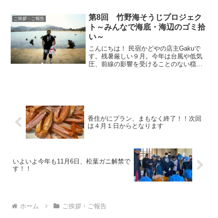
す。SNSのメッセージ機能の場合、お返
事の遅れ、見落としがある可能性があ
第8回 竹野海そうじプロジェク
ご挨拶・ご報告
り、LINEかメールフォームが確実である
ト～みんなで海底・海辺のゴミ拾
旨をご承知下さい。
い～
こんにちは！ 民宿かどやの店主Gakuで
す。残暑厳しい９月。今年は台風や低気
圧、前線の影響を受けることのない穏や
かな８月が続きました。今もまだ続いて
います♪８年前の１０月。豊岡を中心に台
風２３号による大水害に見舞われまし
た。私たちの活動する...
香住がにプラン、まもなく終了！！次回
は４月１日からとなります
いよいよ今年も11月6日、松葉ガニ解禁で
す！！
ホーム
ご挨拶・ご報告