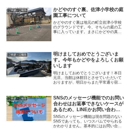
かどやのすぐ裏、佐津小学校の庭
ご挨拶・ご報告
園工事について
かどやのすぐ裏は地元の町立佐津小学校
のグラウンドです。今、そちらの庭の工
事に入っています。まさにかどやの真
裏、すぐ近くです！！今週中には終わる
ようですが、まさかの重機のもの凄い
音・・・。一応9時から17時までですが、
なるべく大きな音の機器は15時までにし
明けましておめでとうございま
て下さい、とお願いしています。
ご挨拶・ご報告
す。今年もかどやをよろしくお願
いします
明けましておめでとうございます！本日
元旦、当館は休館日とさせていただいて
おりますが、明日からまた平常通り宿泊
施設として営業しております。よくお問
い合わせをいただきますが、年始の日帰
り昼食は行っておりませんのでご了承下
SNSのメッセージ機能でのお問い
ご挨拶・ご報告
さい。
合わせはお返事できないケースが
あるため、LINEかお問い合わせ
フォームをご利用下さい
SNSのメッセージ機能は現在問題のない
SNSであっても、いつスパムでやられる
かわかりません。基本的にはお問い合わ
せはメールフォームかLINEでお願いしま