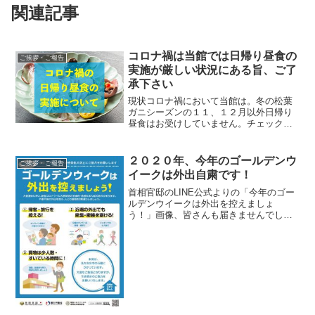
関連記事
コロナ禍は当館では日帰り昼食の
ご挨拶・ご報告
実施が厳しい状況にある旨、ご了
承下さい
現状コロナ禍において当館は。冬の松葉
ガニシーズンの１１、１２月以外日帰り
昼食はお受けしていません。チェックア
ウト後の清掃作業が、除菌作業等でコロ
ナ前よりも時間を要し、お昼の準備が間
に合わないからです。
２０２０年、今年のゴールデンウ
ご挨拶・ご報告
イークは外出自粛です！
首相官邸のLINE公式よりの「今年のゴー
ルデンウイークは外出を控えましょ
う！」画像、皆さんも届きませんでした
か？命を守る行動である感染防止が第一
優先という判断から下されたことですの
で、当館のスタンスとしては遵守したい
と思います。