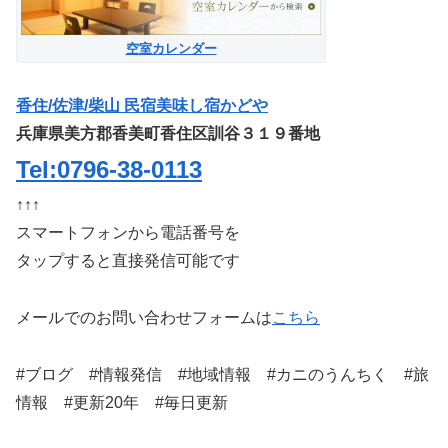
空室カレンダー
香住/佐津/柴山 民宿美味し宿かどや
兵庫県美方郡香美町香住区訓谷３１９番地
Tel:0796-38-0113
↑↑↑
スマートフォンから電話番号を
タップすると直接発信可能です
メールでのお問い合わせフォームは
こちら
#ブログ #情報発信 #地域情報 #カニのうんちく #旅
情報 #更新20年 #毎日更新