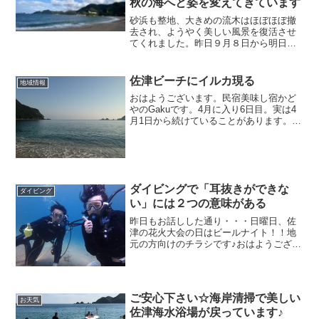
秋の海へと姿を変えてきています
砂浜も整地、大きめの流木はほぼほぼ撤
去され、ようやく美しい風景を復活させ
てくれました。昨日９月８日から明日９
月１０日までは雨模様＆雨予報。日本列
島に近づく台風の影響も受けています。
夏から秋の海の姿へと変わりつつありま
佐津ビーチにイルカ現る
地域情報
す。
おはようございます。民宿美味し宿かど
やのGakuです。4月に入り6日目。実は4
月1日から続けていることがあります。そ
れは早朝ウオーキングです。700mの佐津
ビーチを1往復5日以上続けているので、
もう3日坊主ではありませんね。笑続ける
と良いこ...
ダイビングで「耳抜きができな
ダイビング
い」には２つの意味がある
昨日もお話しした通り・・・日曜日、佐
津の花火大会の日はビールナイト！！地
元の方向けのチラシです♪おはようござい
ます。民宿美味し宿かどやのガクです。
今週は体験ダイビングウイークです。昨
日は地元香美町の田中ご夫妻但馬牛の肥
育をされています。牛に...
ご安心下さい☆海岸清掃で美しい
お天気
佐津海水浴場が戻っています♪