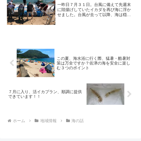
一昨日７月３１日。台風に備えて先週末
に陸揚げしていたイカダを再び海に浮か
せました。台風が去って以降、海は穏や
かになっているのですが、例年の今の時
期とは異なり、日中でもやや強めの北風
の日が続いています。
この夏、海水浴に行く際、猛暑・酷暑対
策は万全ですか？佐津の海を安全に楽し
む３つのポイント
７月に入り、活イカプラン、順調に提供
できています！！
ホーム
地域情報
海の話