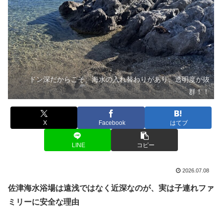
ドン深だからこそ、海水の入れ替わりがあり、透明度が抜
群！！
X
Facebook
はてブ
LINE
コピー
2026.07.08
佐津海水浴場は遠浅ではなく近深なのが、実は子連れファ
ミリーに安全な理由