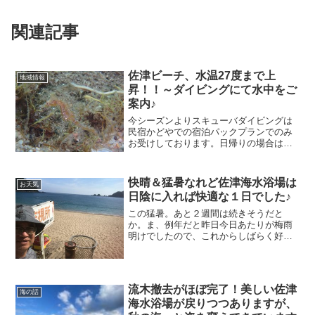
関連記事
佐津ビーチ、水温27度まで上
地域情報
昇！！～ダイビングにて水中をご
案内♪
今シーズンよりスキューバダイビングは
民宿かどやでの宿泊パックプランでのみ
お受けしております。日帰りの場合はよ
ーすけ＆みきちゃんの営む竹野のダイビ
ングリゾートT-styleをご紹介させて頂い
ています。かどやでの体験ダイビング付
快晴＆猛暑なれど佐津海水浴場は
お天気
きプランは「お父さん、海の中ってすご
日陰に入れば快適な１日でした♪
い！」忘れられない親子の思い出づくり
☆ドキドキ体験ダイビングプランとなり
この猛暑。あと２週間は続きそうだと
ます。
か。ま、例年だと昨日今日あたりが梅雨
明けでしたので、これからしばらく好天
べた凪が続くのはいつも通りの流れで
す！！って、もう、１週間以上猛暑が続
いています。都会はもっともっと暑いは
ず。日陰に入れば涼しい日本海のビーチ
流木撤去がほぼ完了！美しい佐津
へぜひ避暑しに来てくださいね！！
海の話
海水浴場が戻りつつありますが、