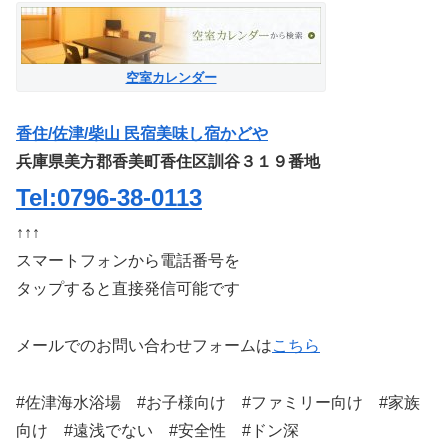
空室カレンダー
香住/佐津/柴山 民宿美味し宿かどや
兵庫県美方郡香美町香住区訓谷３１９番地
Tel:0796-38-0113
↑↑↑
スマートフォンから電話番号を
タップすると直接発信可能です
メールでのお問い合わせフォームは
こちら
#佐津海水浴場 #お子様向け #ファミリー向け #家族
向け #遠浅でない #安全性 #ドン深