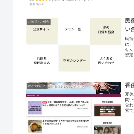
民
ご挨拶・ご報告
い
民宿
は、
せん
想定
は配
香
かどやのこと
夏休
問い
合わ
索で