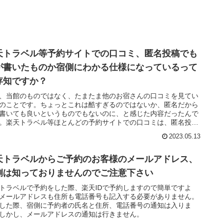
天トラベル等予約サイトでの口コミ、匿名投稿でも
が書いたものか宿側にわかる仕様になっているって
存知ですか？
、当館のものではなく、たまたま他のお宿さんの口コミを見てい
のことです。ちょっとこれは酷すぎるのではないか、匿名だから
書いても良いというものでもないのに、と感じた内容だったんで
。楽天トラベル等ほとんどの予約サイトでの口コミは、匿名投稿
誰が書いたものか宿側にわかる仕様になっています。
2023.05.13
天トラベルからご予約のお客様のメールアドレス、
側は知っておりませんのでご注意下さい
トラベルで予約をした際、楽天IDで予約しますので簡単ですよ
メールアドレスも住所も電話番号も記入する必要がありません。
した際、宿側に予約者の氏名と住所、電話番号の通知は入りま
しかし、メールアドレスの通知は行きません。