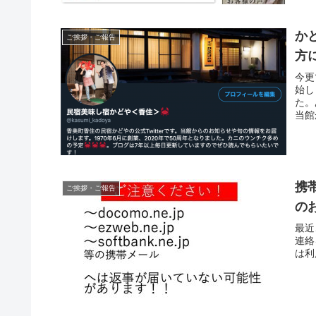
か
ご挨拶・ご報告
方
今更
始し
た。
当館
に回
携
ご挨拶・ご報告
の
最近
連絡
は利