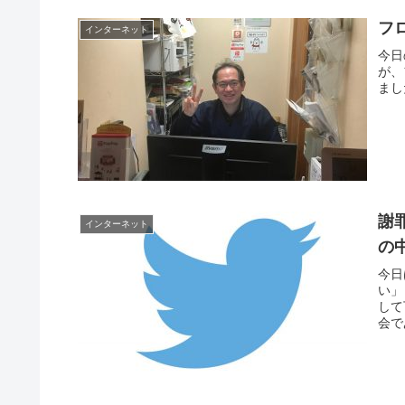
フ
インターネット
今日
が、
まし
謝
インターネット
の
今日
い」
して
会で
もら