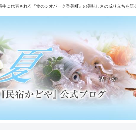
馬牛に代表される『食のジオパーク香美町』の美味しさの成り立ちを語