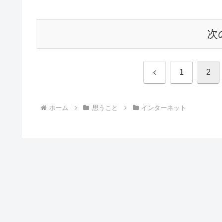
次
前
1
2
へ
ホーム
思うこと
インターネット