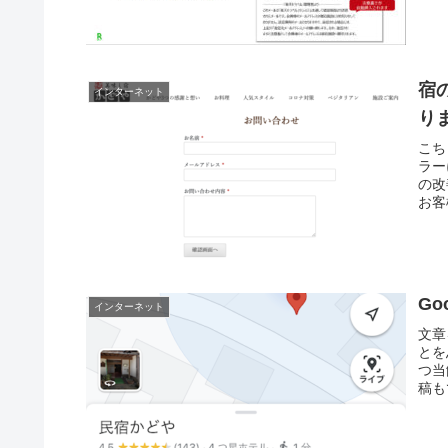
宿
インターネット
り
こち
ラー
の改
お客
の方
G
インターネット
文章
とを
つ当
稿も