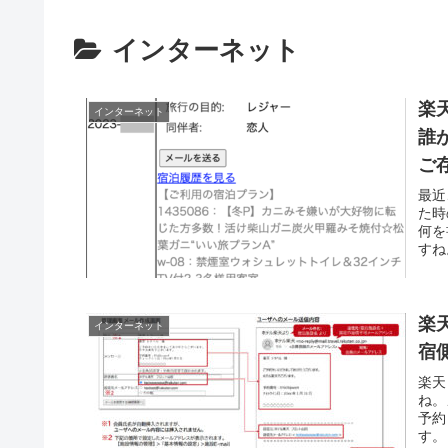
インターネット
楽
インターネット
誰
ご
最近
た時
何を
すね
でも
楽
インターネット
宿
楽天
ね。
予約
す。